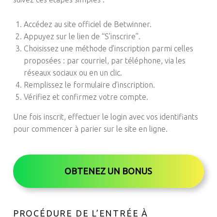
Accédez au site officiel de Betwinner.
Appuyez sur le lien de “S’inscrire”.
Choisissez une méthode d’inscription parmi celles
proposées : par courriel, par téléphone, via les
réseaux sociaux ou en un clic.
Remplissez le formulaire d’inscription.
Vérifiez et confirmez votre compte.
Une fois inscrit, effectuer le login avec vos identifiants
pour commencer à parier sur le site en ligne.
OBTENEZ UN BONUS
PROCÉDURE DE L’ENTRÉE À