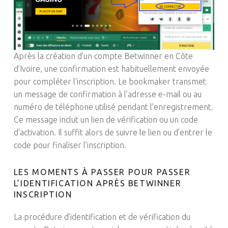
Après la création d’un compte Betwinner en Côte
d’Ivoire, une confirmation est habituellement envoyée
pour compléter l’inscription. Le bookmaker transmet
un message de confirmation à l’adresse e-mail ou au
numéro de téléphone utilisé pendant l’enregistrement.
Ce message inclut un lien de vérification ou un code
d’activation. Il suffit alors de suivre le lien ou d’entrer le
code pour finaliser l’inscription.
LES MOMENTS À PASSER POUR PASSER
L’IDENTIFICATION APRÈS BETWINNER
INSCRIPTION
La procédure d’identification et de vérification du