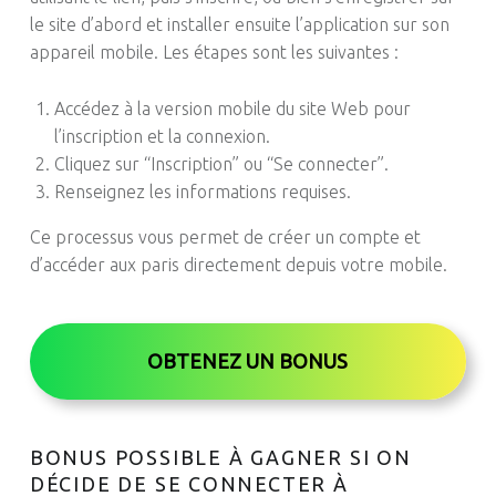
le site d’abord et installer ensuite l’application sur son
appareil mobile. Les étapes sont les suivantes :
Accédez à la version mobile du site Web pour
l’inscription et la connexion.
Cliquez sur “Inscription” ou “Se connecter”.
Renseignez les informations requises.
Ce processus vous permet de créer un compte et
d’accéder aux paris directement depuis votre mobile.
OBTENEZ UN BONUS
BONUS POSSIBLE À GAGNER SI ON
DÉCIDE DE SE CONNECTER À