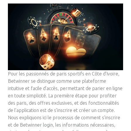
C
O
M
Pour les passionnés de paris sportifs en Côte d’Ivoire,
Betwinner se distingue comme une plateforme
intuitive et facile d’accès, permettant de parier en ligne
en toute simplicité. La première étape pour profiter
des paris, des offres exclusives, et des fonctionnalités
de l’application est de s’inscrire et créer un compte.
Nous expliquons ici le processus de comment s’inscrire
et de Betwinner login, les informations nécessaires,