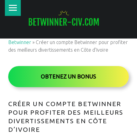
Primary Menu
B
E
T
W
Betwinner
»
Créer un compte Betwinner pour profiter
I
des meilleurs divertissements en Côte d’Ivoire
N
N
E
OBTENEZ UN BONUS
R
-
C
CRÉER UN COMPTE BETWINNER
I
POUR PROFITER DES MEILLEURS
V
DIVERTISSEMENTS EN CÔTE
D’IVOIRE
.