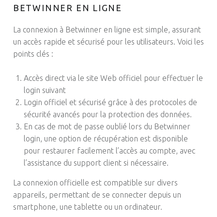
BETWINNER EN LIGNE
La connexion à Betwinner en ligne est simple, assurant
un accès rapide et sécurisé pour les utilisateurs. Voici les
points clés :
Accès direct via le site Web officiel pour effectuer le
login suivant
Login officiel et sécurisé grâce à des protocoles de
sécurité avancés pour la protection des données.
En cas de mot de passe oublié lors du Betwinner
login, une option de récupération est disponible
pour restaurer facilement l’accès au compte, avec
l’assistance du support client si nécessaire.
La connexion officielle est compatible sur divers
appareils, permettant de se connecter depuis un
smartphone, une tablette ou un ordinateur.